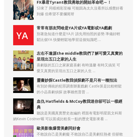
FX暴君Tyrant教我勇敢的開始革命吧～！
S3來了 同樣精彩至極 可能因為太久沒看所以感覺好看
到爆 但希望不要爛尾呀
常常有朋友問啥是YA片或YA電影或YA戲劇
別著急知道什麼是YA片 請先用拍照的姿勢 準備好輕
鬆比個YA 快樂輕鬆地學習這個知識吧 ...
左右不逢源the middle教我們了解可愛又真實的
呈現出五口之家的人生
喜劇版的五口之家家庭喜劇 有時溫馨 有時又搞笑 可
愛又真實的呈現出五口之家的人生 ...
靈書妙探Castle教我偵探劇不是只有一種拍法
有別於傳統的犯罪調查辦案戲劇 Castle算是比較輕鬆
的小品喜劇偵探 故事雖然普普 ...
血仇 Hatfields & McCoy教我迷你卻可以一樣經
典
聽說是美國真實歷史改編的 裡面有電影明星凱文科斯
納Kevin Costner喔 可以當成比較長一點的歷史電影來看 ...
歐美影集爆雷美劇同好會
不敢說自己是美劇癡 不敢說自己是美劇狂熱者 但卻敢