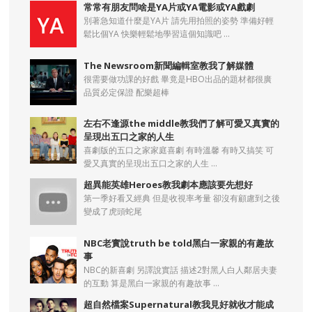
常常有朋友問啥是YA片或YA電影或YA戲劇
別著急知道什麼是YA片 請先用拍照的姿勢 準備好輕
鬆比個YA 快樂輕鬆地學習這個知識吧 ...
The Newsroom新聞編輯室教我了解媒體
很需要做功課的好戲 畢竟是HBO出品的題材都很廣
品質必定保證 配樂超棒
左右不逢源the middle教我們了解可愛又真實的
呈現出五口之家的人生
喜劇版的五口之家家庭喜劇 有時溫馨 有時又搞笑 可
愛又真實的呈現出五口之家的人生 ...
超異能英雄Heroes教我劇本應該要先想好
第一季好看又經典 但是收視率考量 卻沒有顧慮到之後
變成了虎頭蛇尾
NBC老實說truth be told黑白一家親的有趣故
事
NBC的新喜劇 另譯說實話 描述2對黑人白人鄰居夫妻
的互動 算是黑白一家親的有趣故事 ...
超自然檔案Supernatural教我見好就收才能成