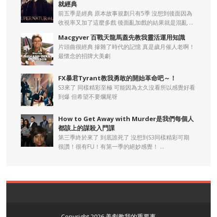
就經典
前五季是經典 原本故事規劃只有5季 沒想到後面因為
收視率又加了這麼多戲 後面亂加戲的結果就是混亂 ...
Macgyver 百戰天龍馬蓋先教我靈活運用知識
片頭曲很經典 摻雜了時代的記憶 真是歲月催人老啊！
最懷念的招牌大美劇
FX暴君Tyrant教我勇敢的開始革命吧～！
S3來了 同樣精彩至極 可能因為太久沒看所以感覺好看
到爆 但希望不要爛尾呀
How to Get Away with Murder是我們每個人
都該上的謀殺入門課
第三季終於來了 到底誰死了 沒想到S3同樣精彩可期
很讚！很有FU！有第一季的絕妙感覺！ ...
Copyright
2026
美劇教我的重要事