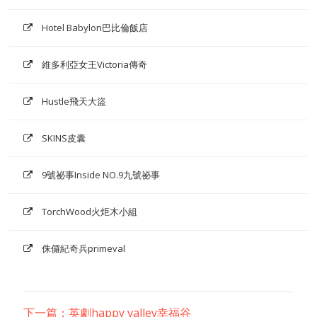
Hotel Babylon巴比倫飯店
維多利亞女王Victoria傳奇
Hustle飛天大盜
SKINS皮囊
9號祕事Inside NO.9九號祕事
TorchWood火炬木小組
侏儸紀奇兵primeval
下一篇：英劇happy valley幸福谷